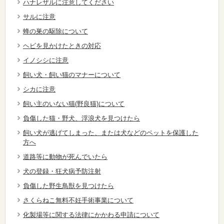
ハナレザルに注意してください
サルに注意
蜂の巣の駆除について
ヘビを見かけたときの対応
イノシシに注意
飼い犬・飼い猫のマナーについて
シカに注意
飼い主のいない猫(野良猫)について
負傷した猫・野犬、浮浪犬を見つけたら
飼い犬が逃げてしまった、または犬などのペットを保護した
方へ
道路等に動物が死んでいたら
犬の登録・狂犬病予防注射
負傷した野生鳥獣を見つけたら
さくらねこ無料不妊手術事業について
化製場等に関する法律にかかわる申請について