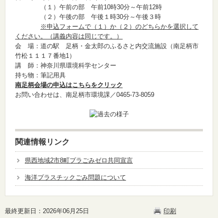
（１）午前の部 午前10時30分～午前12時
（２）午後の部 午後１時30分～午後３時
※申込フォームで（１）か（２）のどちらかを選択して
ください。（講義内容は同じです。）
会 場：道の駅 足柄・金太郎のふるさと内交流施設（南足柄市
竹松１１１７番地1）
講 師：神奈川県環境科学センター
持ち物：筆記用具
南足柄会場の申込はこちらをクリック
お問い合わせは、南足柄市環境課／0465-73-8059
関連情報リンク
県西地域2市8町プラごみゼロ共同宣言
海洋プラスチックごみ問題について
最終更新日：2026年06月25日
印刷