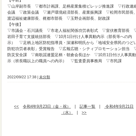
【午前】
▽山岸副市長 ▽都市計画課、足柄産業集積ビレッジ推進課 ▽行政連
会議 ▽政策会議 ▽瀬戸環境経済部長、産業振興課 ▽松岡市民部長
渡辺福祉健康部長、梶都市部長 ▽玉野企画部長、財政課
【午後】
▽市議会・石川議長 ▽市老人福祉関係功労表彰式 ▽室伏教育部長 
岩田子育て支援統括部長 ▽10月1日付け人事異動内示（部長等への内
示） ▽足柄上地区防犯指導員・深瀬和明氏から「地域安全県民のつど
防犯功労者表彰」受賞報告 ▽広報広聴・シティプロモーション担当 
防災安全課 ▽南歌謡連盟足柄・朝倉会長ほか ▽10月1日付け人事異
示（班長職以上の職員への内示） ▽監査委員事務局 ▽市民課
2022/09/22 17:38 |
未分類
<<
令和4年9月23日（金・祝）
|
記事一覧
|
令和4年9月21日
（水）
|
>>