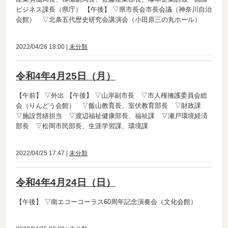
ビジネス課長（県庁）
【午後】
▽県市長会市長会議（神奈川自治
会館） ▽北条五代歴史研究会講演会（小田原三の丸ホール）
2022/04/26 18:00 |
未分類
令和4年4月25日（月）
【午前】
▽外出
【午後】
▽山岸副市長 ▽市人権擁護委員会総
会（りんどう会館） ▽飯山教育長、室伏教育部長 ▽財政課
▽施設営繕担当 ▽渡辺福祉健康部長、福祉課 ▽瀬戸環境経済
部長 ▽松岡市民部長、生涯学習課、環境課
2022/04/25 17:47 |
未分類
令和4年4月24日（日）
【午後】
▽南エコーコーラス60周年記念演奏会（文化会館）