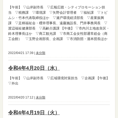
【午前】
▽山岸副市長 ▽広報広聴・シティプロモーション担
当 ▽税務課 ▽環境課 ▽矢野会計管理者 ▽福祉課 ▽トビ
ムシ・竹本代表取締役ほか ▽瀬戸環境経済部長 ▽産業振興
課 ▽足柄福祉会・櫻井理事長、遠藤施設長、門井事務局長 ▽
渡辺福祉健康部長 ▽高齢介護課
【午後】
▽市内川土地改良区・
鈴木理事長ほか ▽商工観光課 ▽市商工会女性部通常総会（商
工会館） ▽玉野企画部長、企画課 ▽市消防団・瀧本団長ほか
2022/04/21 17:39 |
未分類
令和4年4月20日（水）
【午前】
▽山岸副市長 ▽広域環境対策担当 ▽企画課
【午後】
▽外出
2022/04/20 17:12 |
未分類
令和4年4月19日（火）