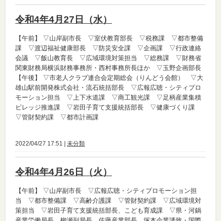
令和4年4月27日（水）
【午前】
▽山岸副市長 ▽室伏教育部長 ▽税務課 ▽都市整備
課 ▽渡辺福祉健康部長 ▽防災安全課 ▽企画課 ▽行政連絡
会議 ▽飯山教育長 ▽広域環境対策担当 ▽総務課 ▽財務省
関東財務局横浜財務事務所・西村事務所長ほか ▽玉野企画部長
【午後】
▽市老人クラブ連合会定期総会（りんどう会館） ▽大
雄山駅前開発株式会社・流石統括部長 ▽広報広聴・シティプロ
モーション担当 ▽上下水道課 ▽商工観光課 ▽足柄産業集積
ビレッジ推進課 ▽岩田子育て支援統括部長 ▽健康づくり課
▽管財契約課 ▽都市計画課
2022/04/27 17:51 |
未分類
令和4年4月26日（火）
【午前】
▽山岸副市長 ▽広報広聴・シティプロモーション担
当 ▽都市整備課 ▽高齢介護課 ▽管財契約課 ▽広域環境対
策担当 ▽岩田子育て支援統括部長、こども育成課 ▽県・河鍋
産業労働局長、柳瀬副局長、佐藤産業部長、塚本企業誘致・国際