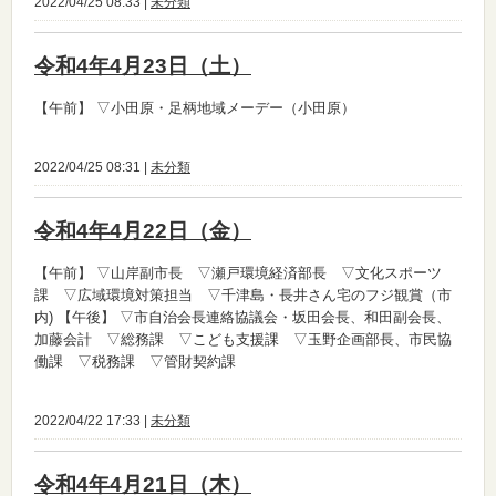
2022/04/25 08:33 |
未分類
令和4年4月23日（土）
【午前】
▽小田原・足柄地域メーデー（小田原）
2022/04/25 08:31 |
未分類
令和4年4月22日（金）
【午前】
▽山岸副市長 ▽瀬戸環境経済部長 ▽文化スポーツ
課 ▽広域環境対策担当 ▽千津島・長井さん宅のフジ観賞（市
内)
【午後】
▽市自治会長連絡協議会・坂田会長、和田副会長、
加藤会計 ▽総務課 ▽こども支援課 ▽玉野企画部長、市民協
働課 ▽税務課 ▽管財契約課
2022/04/22 17:33 |
未分類
令和4年4月21日（木）