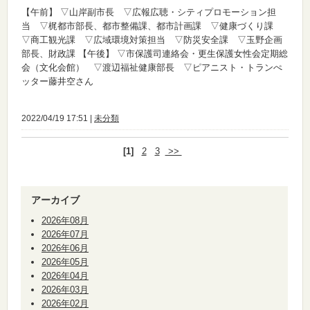
【午前】
▽山岸副市長 ▽広報広聴・シティプロモーション担
当 ▽梶都市部長、都市整備課、都市計画課 ▽健康づくり課
▽商工観光課 ▽広域環境対策担当 ▽防災安全課 ▽玉野企画
部長、財政課
【午後】
▽市保護司連絡会・更生保護女性会定期総
会（文化会館） ▽渡辺福祉健康部長 ▽ピアニスト・トランぺ
ッター藤井空さん
2022/04/19 17:51 |
未分類
[1]
2
3
>>
アーカイブ
2026年08月
2026年07月
2026年06月
2026年05月
2026年04月
2026年03月
2026年02月