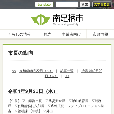
translate
くらしの情報
観光
事業者向け
市政情報
市長の動向
<<
令和4年9月22日（木）
|
記事一覧
|
令和4年9月20
日（火）
|
>>
令和4年9月21日（水）
【午前】
▽山岸副市長 ▽防災安全課 ▽飯山教育長 ▽総務
課 ▽佐野総務防災部長 ▽広報広聴・シティプロモーション担
当 ▽福祉課
【午後】
▽外出