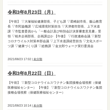
令和3年8月23日（月）
【午前】
▽大塚福祉健康部長、子ども課 ▽星崎副市長、飯山教育
長 ▽市民協働課 ▽広域環境対策担当 ▽天津都市部長、上下水道
課 ▽市監査委員から「一般会計及び特別会計決算審査意見書」受
領 ▽柏木企画部長、企画課ほか
【午後】
▽行政連絡会議 ▽新型
コロナウイルス対策本部会議 ▽上下水道課経営担当 ▽文化スポー
ツ課 ▽健康づくり課 ▽総務課 ▽金太郎ウォーク実行委員会
2021/08/23 17:02 |
未分類
令和3年8月22日（日）
【午前】
▽新型コロナウイルスワクチン集団接種会場視察（保健
医療福祉センター）
【午後】
▽新型コロナウイルスワクチン集団
接種会場視察（保健医療福祉センター）
2021/08/23 10:14 |
未分類