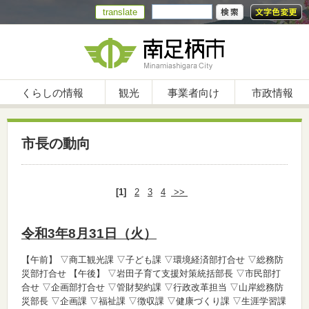
translate
くらしの情報
観光
事業者向け
市政情報
市長の動向
[1]
2
3
4
>>
令和3年8月31日（火）
【午前】
▽商工観光課 ▽子ども課 ▽環境経済部打合せ ▽総務防
災部打合せ
【午後】
▽岩田子育て支援対策統括部長 ▽市民部打
合せ ▽企画部打合せ ▽管財契約課 ▽行政改革担当 ▽山岸総務防
災部長 ▽企画課 ▽福祉課 ▽徴収課 ▽健康づくり課 ▽生涯学習課