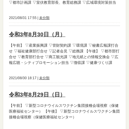
▽都市計画課 ▽室伏教育部長、教育総務課 ▽広域環境対策担当
2021/08/31 17:55 |
未分類
令和3年8月30日（月）
【午前】
▽産業振興課 ▽管財契約課 ▽環境課 ▽秘書広報課打合
せ ▽福祉健康部打合せ ▽記者会見 ▽総務課
【午後】
▽都市部打
合せ ▽教育部打合せ ▽商工観光課 ▽地元紙との情報交換会 ▽広
報広聴・シティプロモーション担当 ▽徴収課 ▽健康づくり課
2021/08/30 18:17 |
未分類
令和3年8月29日（日）
【午前】
▽新型コロナウイルスワクチン集団接種会場視察（保健
医療福祉センター）
【午後】
▽新型コロナウイルスワクチン集団
接種会場視察（保健医療福祉センター）