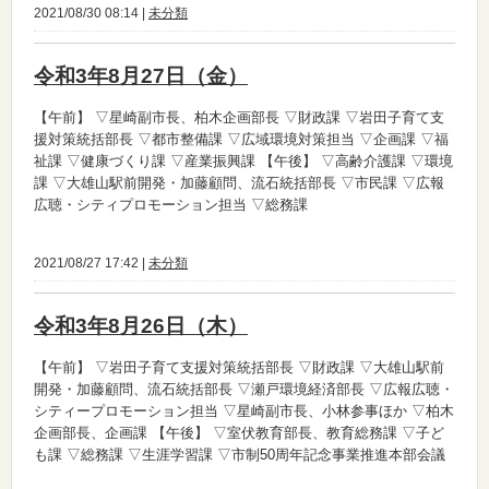
2021/08/30 08:14 |
未分類
令和3年8月27日（金）
【午前】
▽星崎副市長、柏木企画部長 ▽財政課 ▽岩田子育て支
援対策統括部長 ▽都市整備課 ▽広域環境対策担当 ▽企画課 ▽福
祉課 ▽健康づくり課 ▽産業振興課
【午後】
▽高齢介護課 ▽環境
課 ▽大雄山駅前開発・加藤顧問、流石統括部長 ▽市民課 ▽広報
広聴・シティプロモーション担当 ▽総務課
2021/08/27 17:42 |
未分類
令和3年8月26日（木）
【午前】
▽岩田子育て支援対策統括部長 ▽財政課 ▽大雄山駅前
開発・加藤顧問、流石統括部長 ▽瀬戸環境経済部長 ▽広報広聴・
シティープロモーション担当 ▽星崎副市長、小林参事ほか ▽柏木
企画部長、企画課
【午後】
▽室伏教育部長、教育総務課 ▽子ど
も課 ▽総務課 ▽生涯学習課 ▽市制50周年記念事業推進本部会議