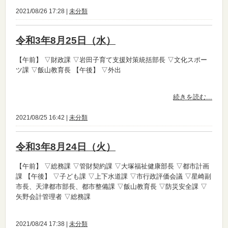
2021/08/26 17:28 |
未分類
令和3年8月25日（水）
【午前】
▽財政課 ▽岩田子育て支援対策統括部長 ▽文化スポー
ツ課 ▽飯山教育長
【午後】
▽外出
続きを読む...
2021/08/25 16:42 |
未分類
令和3年8月24日（火）
【午前】
▽総務課 ▽管財契約課 ▽大塚福祉健康部長 ▽都市計画
課
【午後】
▽子ども課 ▽上下水道課 ▽市行政評価会議 ▽星崎副
市長、天津都市部長、都市整備課 ▽飯山教育長 ▽防災安全課 ▽
矢野会計管理者 ▽総務課
2021/08/24 17:38 |
未分類