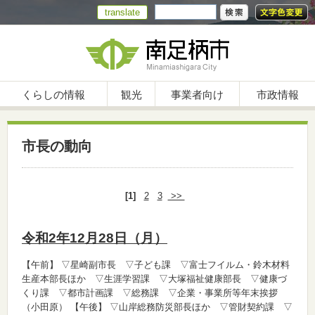
translate
くらしの情報
観光
事業者向け
市政情報
市長の動向
[1]
2
3
>>
令和2年12月28日（月）
【午前】
▽星崎副市長 ▽子ども課 ▽富士フイルム・鈴木材料
生産本部長ほか ▽生涯学習課 ▽大塚福祉健康部長 ▽健康づ
くり課 ▽都市計画課 ▽総務課 ▽企業・事業所等年末挨拶
（小田原）
【午後】
▽山岸総務防災部長ほか ▽管財契約課 ▽