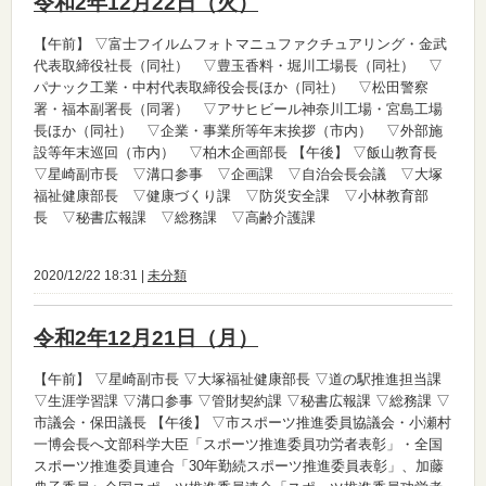
令和2年12月22日（火）
【午前】
▽富士フイルムフォトマニュファクチュアリング・金武
代表取締役社長（同社） ▽豊玉香料・堀川工場長（同社） ▽
パナック工業・中村代表取締役会長ほか（同社） ▽松田警察
署・福本副署長（同署） ▽アサヒビール神奈川工場・宮島工場
長ほか（同社） ▽企業・事業所等年末挨拶（市内） ▽外部施
設等年末巡回（市内） ▽柏木企画部長
【午後】
▽飯山教育長
▽星崎副市長 ▽溝口参事 ▽企画課 ▽自治会長会議 ▽大塚
福祉健康部長 ▽健康づくり課 ▽防災安全課 ▽小林教育部
長 ▽秘書広報課 ▽総務課 ▽高齢介護課
2020/12/22 18:31 |
未分類
令和2年12月21日（月）
【午前】
▽星崎副市長 ▽大塚福祉健康部長 ▽道の駅推進担当課
▽生涯学習課 ▽溝口参事 ▽管財契約課 ▽秘書広報課 ▽総務課 ▽
市議会・保田議長
【午後】
▽市スポーツ推進委員協議会・小瀬村
一博会長へ文部科学大臣「スポーツ推進委員功労者表彰」・全国
スポーツ推進委員連合「30年勤続スポーツ推進委員表彰」、加藤