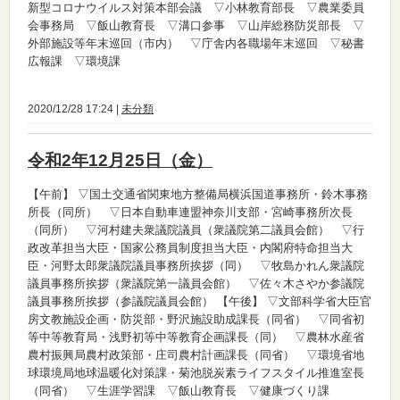
新型コロナウイルス対策本部会議 ▽小林教育部長 ▽農業委員
会事務局 ▽飯山教育長 ▽溝口参事 ▽山岸総務防災部長 ▽
外部施設等年末巡回（市内） ▽庁舎内各職場年末巡回 ▽秘書
広報課 ▽環境課
2020/12/28 17:24 |
未分類
令和2年12月25日（金）
【午前】
▽国土交通省関東地方整備局横浜国道事務所・鈴木事務
所長（同所） ▽日本自動車連盟神奈川支部・宮崎事務所次長
（同所） ▽河村建夫衆議院議員（衆議院第二議員会館） ▽行
政改革担当大臣・国家公務員制度担当大臣・内閣府特命担当大
臣・河野太郎衆議院議員事務所挨拶（同） ▽牧島かれん衆議院
議員事務所挨拶（衆議院第一議員会館） ▽佐々木さやか参議院
議員事務所挨拶（参議院議員会館）
【午後】
▽文部科学省大臣官
房文教施設企画・防災部・野沢施設助成課長（同省） ▽同省初
等中等教育局・浅野初等中等教育企画課長（同） ▽農林水産省
農村振興局農村政策部・庄司農村計画課長（同省） ▽環境省地
球環境局地球温暖化対策課・菊池脱炭素ライフスタイル推進室長
（同省） ▽生涯学習課 ▽飯山教育長 ▽健康づくり課