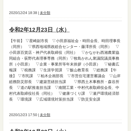
2020/12/24 18:38 |
未分類
令和2年12月23日（水）
【午前】
▽星崎副市長 ▽小田原福祉会・時田会長、時田理事長
（同所） ▽県西地域県政総合センター・藤澤所長（同所） ▽
小田原百貨店・神戸代表取締役（同社） ▽かながわ西湘農業協
同組合・荻野代表理事専務（同所）▽牧島かれん衆議院議員事務
所（小田原） ▽企業・事業所等年末挨拶（小田原） ▽秘書広
報課 ▽税務課 ▽生涯学習課 ▽飯山教育長 ▽総務課
【午
後】
▽市民課 ▽柏木企画部長 ▽市営住宅運営審議会 ▽山岸
総務防災部長 ▽建築営繕担当課 ▽県西土木事務所・森谷所
長 ▽道の駅推進担当課 ▽南開工業・中村代表取締役会長、中
村代表取締役社長（同社） ▽健康づくり課 ▽瀬戸環境経済部
長 ▽環境課 ▽広域環境対策担当課 ▽防災安全課
2020/12/23 17:50 |
未分類