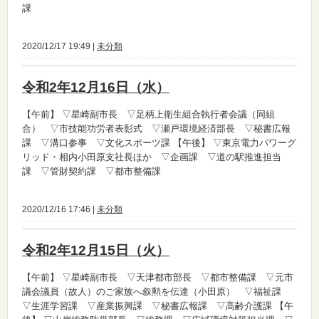
課
2020/12/17 19:49 |
未分類
令和2年12月16日（水）
【午前】
▽星崎副市長 ▽足柄上衛生組合執行者会議（同組
合） ▽市技能功労者表彰式 ▽瀬戸環境経済部長 ▽秘書広報
課 ▽溝口参事 ▽文化スポーツ課
【午後】
▽東京電力パワーグ
リッド・相内小田原支社長ほか ▽企画課 ▽道の駅推進担当
課 ▽管財契約課 ▽都市整備課
2020/12/16 17:46 |
未分類
令和2年12月15日（火）
【午前】
▽星崎副市長 ▽天津都市部長 ▽都市整備課 ▽元市
議会議員（故人）のご家族へ叙勲を伝達（小田原） ▽福祉課
▽生涯学習課 ▽産業振興課 ▽秘書広報課 ▽高齢介護課
【午