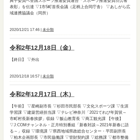
典子委員へ全国スポーツ推進委員連合「スポーツ推進委員功労者
表彰」を伝達 ▽1市5町首長会議（足柄上合同庁舎） ▽あしがら広
域連携協議会（同所）
2020/12/21 17:46 |
未分類
令和2年12月18日（金）
【終日】
▽外出
2020/12/18 16:57 |
未分類
令和2年12月17日（木）
【午前】
▽星崎副市長 ▽杉田市民部長 ▽文化スポーツ課 ▽生涯
学習課 ▽建築営繕担当課 ▽テレビ神奈川「2021てれび年賀状～
市町村長新春挨拶」収録 ▽飯山教育長 ▽商工観光課
【午後】
▽J:COMチャンネル・正月特別番組「新春対談～2021年新春に語
る～」収録 ▽環境課 ▽県西地域県政総合センター・平田副所長
▽柏木企画部長 ▽市民協働課 ▽管財契約課 ▽総務課 ▽都市整備