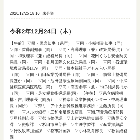
2020/12/25 18:10 |
未分類
令和2年12月24日（木）
【午前】
▽県・黒岩知事（県庁） ▽同・小板橋副知事（同）
▽同・首藤副知事（同） ▽同・高澤理事（兼）政策局長(同) ▽
同・和泉理事（兼）総務局長（同） ▽同・花田くらし安全防災
局長（同） ▽同・香川国際文化観光局長（同） ▽同・石渡環
境農政局長ほか（同） ▽同・橋本福祉子どもみらい局長
（同） ▽同・山田産業労働局長（同） ▽同・上前県土整備局
長ほか（同） ▽同・池田健康医療局副局長（同） ▽同・中澤
健康医療局医務監（同） ▽同・高安参事（兼）市町村課長ほか
（同） ▽同・足立税務指導課長(同）
【午後】
▽県立病院機
構・吉川理事長（同所） ▽神奈川産業振興センター・中島理事
長（同所） ▽県リニア中央新幹線推進事務所・近藤所長（同
所） ▽スルガ銀行・三和南足柄支店長 ▽瀬戸環境経済部長
▽星崎副市長 ▽都市整備課 ▽山岸総務防災部長 ▽防災安全
課 ▽徴収課 ▽杉田市民部長 ▽生涯学習課 ▽産業振興課
▽行政改革担当課 ▽都市計画課 ▽小林教育部長 ▽教育総務
課