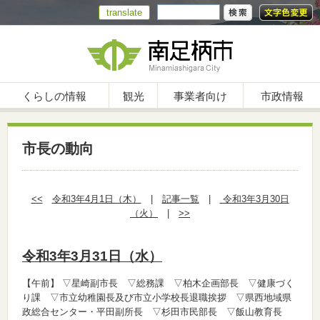
translate
くらしの情報
観光
事業者向け
市政情報
市長の動向
<<
令和3年4月1日（木）
|
記事一覧
|
令和3年3月30日
（火）
|
>>
令和3年3月31日（水）
【午前】
▽星崎副市長 ▽総務課 ▽柏木企画部長 ▽健康づく
り課 ▽市立幼稚園長及び市立小学校長退職挨拶 ▽県西地域県
政総合センター・平田副所長 ▽杉田市民部長 ▽飯山教育長