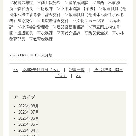
▽秘書広報課 ▽商工観光課 ▽産業振興課 ▽県西土木事務
所・森谷所長 ▽財政課 ▽上下水道課
【午後】
▽派遣職員（他
団体へ帰任する者）辞令交付 ▽派遣職員（他団体へ派遣される
者）辞令交付 ▽退職者辞令交付 ▽文化スポーツ課 ▽福祉
課 ▽小澤会計管理者 ▽建築営繕担当課 ▽市立南足柄保育
園・渡辺園長 ▽税務課 ▽高齢介護課 ▽防災安全課 ▽小林
教育部長 ▽教育総務課
2021/03/31 18:15 |
未分類
<<
令和3年4月1日（木）
|
記事一覧
|
令和3年3月30日
（火）
|
>>
アーカイブ
2026年08月
2026年07月
2026年06月
2026年05月
2026年04月