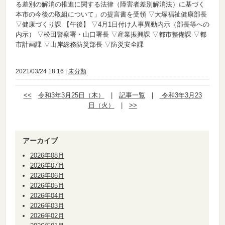
る差別の解消の推進に関する法律（障害者差別解消法）に基づく
本市の今後の取組について」の提言書を受領 ▽大塚福祉健康部長
▽健康づくり課
【午後】
▽4月1日付け人事異動内示（部長等への
内示） ▽松田警察署・山口署長 ▽産業振興課 ▽都市整備課 ▽都
市計画課 ▽山岸総務防災部長 ▽防災安全課
2021/03/24 18:16 |
未分類
<<
令和3年3月25日（木）
|
記事一覧
|
令和3年3月23
日（火）
|
>>
アーカイブ
2026年08月
2026年07月
2026年06月
2026年05月
2026年04月
2026年03月
2026年02月