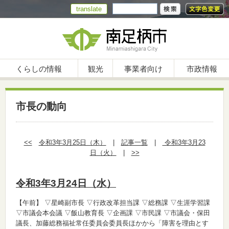
translate
くらしの情報
観光
事業者向け
市政情報
市長の動向
<<
令和3年3月25日（木）
|
記事一覧
|
令和3年3月23
日（火）
|
>>
令和3年3月24日（水）
【午前】
▽星崎副市長 ▽行政改革担当課 ▽総務課 ▽生涯学習課
▽市議会本会議 ▽飯山教育長 ▽企画課 ▽市民課 ▽市議会・保田
議長、加藤総務福祉常任委員会委員長ほかから「障害を理由とす