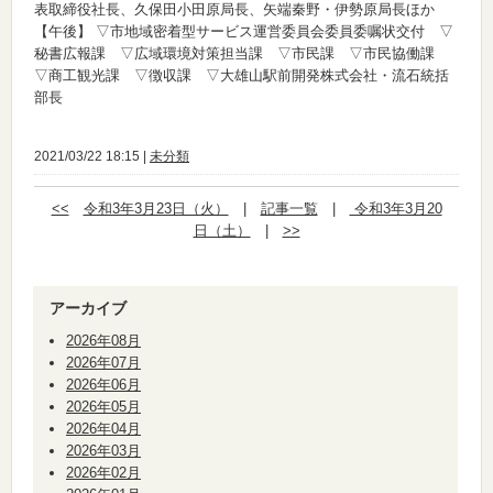
表取締役社長、久保田小田原局長、矢端秦野・伊勢原局長ほか
【午後】
▽市地域密着型サービス運営委員会委員委嘱状交付 ▽
秘書広報課 ▽広域環境対策担当課 ▽市民課 ▽市民協働課
▽商工観光課 ▽徴収課 ▽大雄山駅前開発株式会社・流石統括
部長
2021/03/22 18:15 |
未分類
<<
令和3年3月23日（火）
|
記事一覧
|
令和3年3月20
日（土）
|
>>
アーカイブ
2026年08月
2026年07月
2026年06月
2026年05月
2026年04月
2026年03月
2026年02月