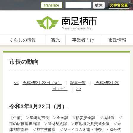
translate
くらしの情報
観光
事業者向け
市政情報
市長の動向
<<
令和3年3月23日（火）
|
記事一覧
|
令和3年3月20
日（土）
|
>>
令和3年3月22日（月）
【午前】
▽星崎副市長 ▽企画課 ▽防災安全課 ▽福祉課 ▽
道の駅推進担当課 ▽管財契約課 ▽市地域公共交通会議 ▽天
津都市部長 ▽都市整備課 ▽ジェイコム湘南・神奈川・國分代