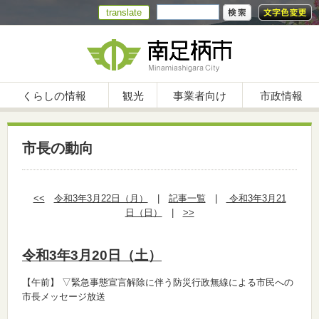
translate
くらしの情報
観光
事業者向け
市政情報
市長の動向
<<
令和3年3月22日（月）
|
記事一覧
|
令和3年3月21
日（日）
|
>>
令和3年3月20日（土）
【午前】
▽緊急事態宣言解除に伴う防災行政無線による市民への
市長メッセージ放送