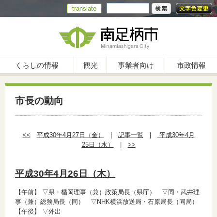
translate
くらしの情報
観光
事業者向け
市政情報
市長の動向
<<
平成30年4月27日（金）
|
記事一覧
|
平成30年4月
25日（水）
|
>>
平成30年4月26日（木）
【午前】
▽県・楯岡理事（兼）政策局長（県庁） ▽同・武井理
事（兼）総務局長（同） ▽NHK横浜放送局・石原局長（同局）
【午後】
▽外出