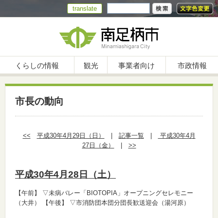
translate
くらしの情報
観光
事業者向け
市政情報
市長の動向
<<
平成30年4月29日（日）
|
記事一覧
|
平成30年4月
27日（金）
|
>>
平成30年4月28日（土）
【午前】
▽未病バレー「BIOTOPIA」オープニングセレモニー
（大井）
【午後】
▽市消防団本団分団長歓送迎会（湯河原）