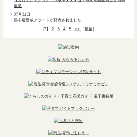
事業
07月31日
熱中症警戒アラートが発表されました
[1]
2
3
4
5
>>
[最後]