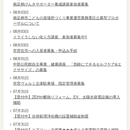
南足柄げんきサポーター養成講座参加者募集
08月03日
南足柄市こどもの居場所づくり事業運営業務委託公募型プロポ
ーザルについて
08月03日
イライラしない叱り方講座 参加者募集中!!
08月03日
市営住宅への入居者募集・申込み手続
08月01日
中部公民館自主事業 健康講座 「気軽にできるセルフケア&エ
クササイズ」の募集
08月01日
市営ヴェルミ立体駐車場 指定管理者募集
07月31日
【受付中】ZEHや断熱リフォーム、EV、太陽光発電設備の導入
補助
07月31日
【受付中】合併処理浄化槽の設置補助金制度
07月31日
【受付中】エアコン・冷蔵庫★★★省エネ家電製品買替え補助