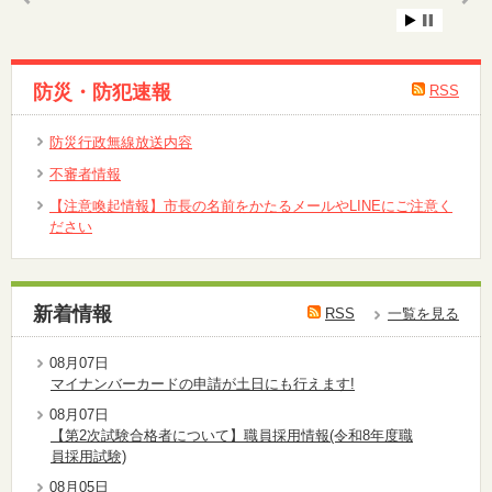
防災・防犯速報
RSS
防災行政無線放送内容
不審者情報
【注意喚起情報】市長の名前をかたるメールやLINEにご注意く
ださい
新着情報
RSS
一覧を見る
08月07日
マイナンバーカードの申請が土日にも行えます!
08月07日
【第2次試験合格者について】職員採用情報(令和8年度職
員採用試験)
08月05日