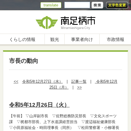
translate
くらしの情報
観光
事業者向け
市政情報
市長の動向
<<
令和5年12月27日（水）
|
記事一覧
|
令和5年12月
25日（月）
|
>>
令和5年12月26日（火）
【午前】
▽山岸副市長 ▽佐野総務防災部長 ▽文化スポーツ
課 ▽梶都市部長、上下水道課経営担当 ▽渡辺福祉健康部長
▽小田原福祉会・時田理事長（同所） ▽松田警察署・小柳署長