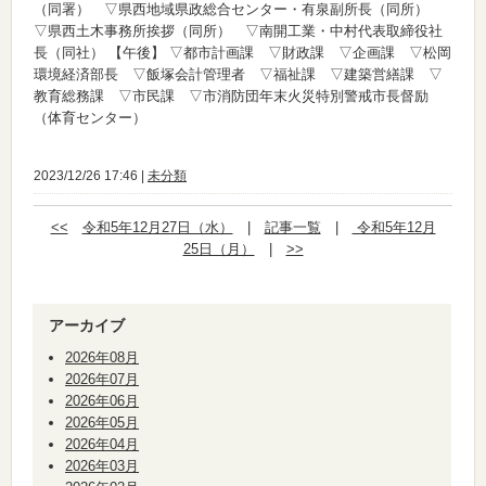
（同署） ▽県西地域県政総合センター・有泉副所長（同所）
▽県西土木事務所挨拶（同所） ▽南開工業・中村代表取締役社
長（同社）
【午後】
▽都市計画課 ▽財政課 ▽企画課 ▽松岡
環境経済部長 ▽飯塚会計管理者 ▽福祉課 ▽建築営繕課 ▽
教育総務課 ▽市民課 ▽市消防団年末火災特別警戒市長督励
（体育センター）
2023/12/26 17:46 |
未分類
<<
令和5年12月27日（水）
|
記事一覧
|
令和5年12月
25日（月）
|
>>
アーカイブ
2026年08月
2026年07月
2026年06月
2026年05月
2026年04月
2026年03月