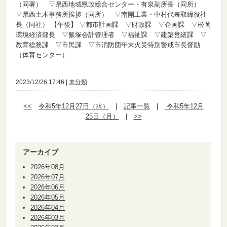
（同署） ▽県西地域県政総合センター・有泉副所長（同所）
▽県西土木事務所挨拶（同所） ▽南開工業・中村代表取締役社
長（同社）
【午後】
▽都市計画課 ▽財政課 ▽企画課 ▽松岡
環境経済部長 ▽飯塚会計管理者 ▽福祉課 ▽建築営繕課 ▽
教育総務課 ▽市民課 ▽市消防団年末火災特別警戒市長督励
（体育センター）
2023/12/26 17:46 |
未分類
<<
令和5年12月27日（水）
|
記事一覧
|
令和5年12月
25日（月）
|
>>
アーカイブ
2026年08月
2026年07月
2026年06月
2026年05月
2026年04月
2026年03月