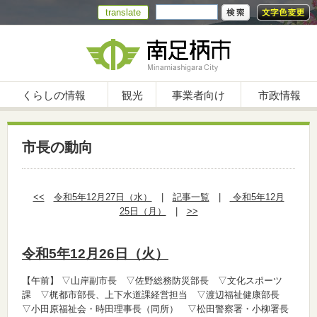
translate
くらしの情報
観光
事業者向け
市政情報
市長の動向
<<
令和5年12月27日（水）
|
記事一覧
|
令和5年12月
25日（月）
|
>>
令和5年12月26日（火）
【午前】
▽山岸副市長 ▽佐野総務防災部長 ▽文化スポーツ
課 ▽梶都市部長、上下水道課経営担当 ▽渡辺福祉健康部長
▽小田原福祉会・時田理事長（同所） ▽松田警察署・小柳署長