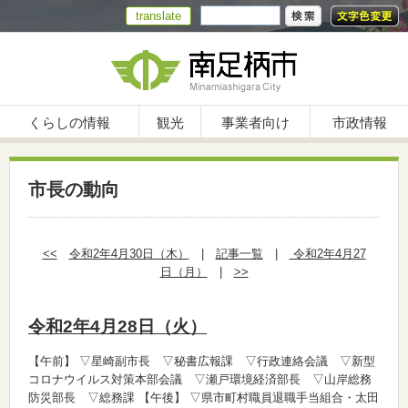
translate
くらしの情報
観光
事業者向け
市政情報
市長の動向
<<
令和2年4月30日（木）
|
記事一覧
|
令和2年4月27
日（月）
|
>>
令和2年4月28日（火）
【午前】
▽星崎副市長 ▽秘書広報課 ▽行政連絡会議 ▽新型
コロナウイルス対策本部会議 ▽瀬戸環境経済部長 ▽山岸総務
防災部長 ▽総務課
【午後】
▽県市町村職員退職手当組合・太田