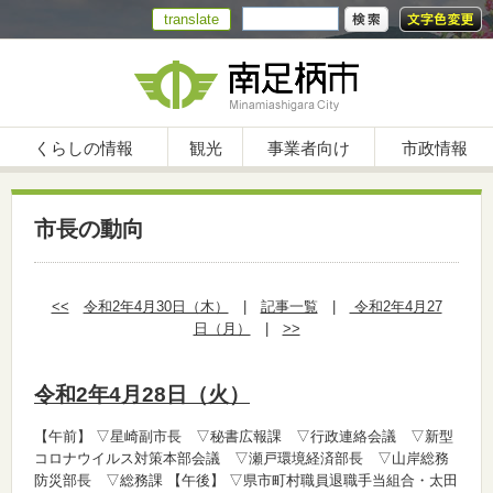
translate
くらしの情報
観光
事業者向け
市政情報
市長の動向
<<
令和2年4月30日（木）
|
記事一覧
|
令和2年4月27
日（月）
|
>>
令和2年4月28日（火）
【午前】
▽星崎副市長 ▽秘書広報課 ▽行政連絡会議 ▽新型
コロナウイルス対策本部会議 ▽瀬戸環境経済部長 ▽山岸総務
防災部長 ▽総務課
【午後】
▽県市町村職員退職手当組合・太田