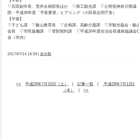
【午前】
▽石田副市長、荒井企画部長ほか ▽商工観光課 ▽公明党神奈川県議
団・平成30年度「予算要望」ヒアリング（小田原合同庁舎）
【午後】
▽子ども課 ▽飯山教育長 ▽企画課、高齢介護課 ▽市観光協会・飯
会長 ▽市民協働課 ▽管財契約課 ▽平成26年度自治会長連絡協議会O
会（市内）
2017/07/14 16:59 |
未分類
<<
平成29年7月15日（土）
|
記事一覧
|
平成29年7月13日
（木）
|
>>