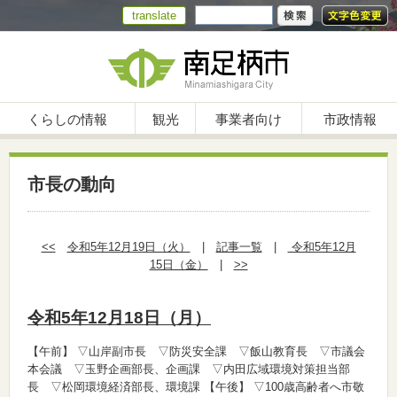
translate
くらしの情報
観光
事業者向け
市政情報
市長の動向
<<
令和5年12月19日（火）
|
記事一覧
|
令和5年12月
15日（金）
|
>>
令和5年12月18日（月）
【午前】
▽山岸副市長 ▽防災安全課 ▽飯山教育長 ▽市議会
本会議 ▽玉野企画部長、企画課 ▽内田広域環境対策担当部
長 ▽松岡環境経済部長、環境課
【午後】
▽100歳高齢者へ市敬