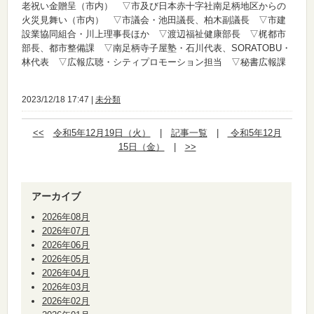
老祝い金贈呈（市内） ▽市及び日本赤十字社南足柄地区からの
火災見舞い（市内） ▽市議会・池田議長、柏木副議長 ▽市建
設業協同組合・川上理事長ほか ▽渡辺福祉健康部長 ▽梶都市
部長、都市整備課 ▽南足柄寺子屋塾・石川代表、SORATOBU・
林代表 ▽広報広聴・シティプロモーション担当 ▽秘書広報課
2023/12/18 17:47 |
未分類
<<
令和5年12月19日（火）
|
記事一覧
|
令和5年12月
15日（金）
|
>>
アーカイブ
2026年08月
2026年07月
2026年06月
2026年05月
2026年04月
2026年03月
2026年02月