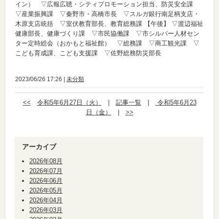
イン） ▽広報広聴・シティプロモーション担当、防災安全課
▽産業振興課 ▽秦野市・高橋市長 ▽スルガ銀行南足柄支店・
木原支店統括 ▽室伏教育部長、教育総務課
【午後】
▽渡辺福祉
健康部長、健康づくり課 ▽市民協働課 ▽市シルバー人材セン
ター定時総会（おかもと福祉館） ▽総務課 ▽商工観光課 ▽
こども育成課、こども支援課 ▽佐野総務防災部長
2023/06/26 17:26 |
未分類
<<
令和5年6月27日（火）
|
記事一覧
|
令和5年6月23
日（金）
|
>>
アーカイブ
2026年08月
2026年07月
2026年06月
2026年05月
2026年04月
2026年03月