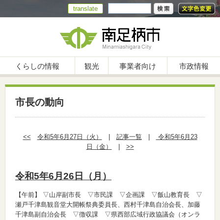
translate
くらしの情報
観光
事業者向け
市政情報
市長の動向
<<
令和5年6月27日（火）
|
記事一覧
|
令和5年6月23
日（金）
|
>>
令和5年6月26日（月）
【午前】
▽山岸副市長 ▽市民課 ▽企画課 ▽飯山教育長 ▽
瀬戸千津島観音堂大開帳祭典委員長、西村千津島自治会長、加藤
千津島副自治会長 ▽徴収課 ▽県西部広域行政協議会（オンラ