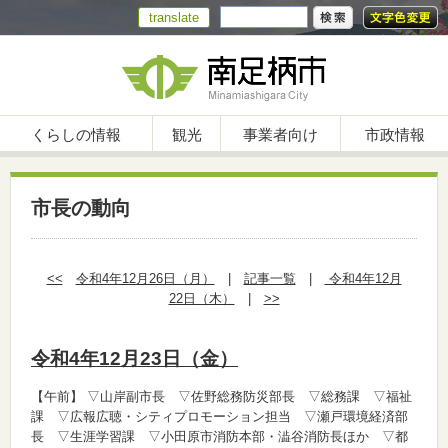
translate
くらしの情報
観光
事業者向け
市政情報
市長の動向
<<
令和4年12月26日（月）
|
記事一覧
|
令和4年12月
22日（木）
|
>>
令和4年12月23日（金）
【午前】
▽山岸副市長 ▽佐野総務防災部長 ▽総務課 ▽福祉
課 ▽広報広聴・シティプロモーション担当 ▽瀬戸環境経済部
長 ▽生涯学習課 ▽小田原市消防本部・澁谷消防長ほか ▽都