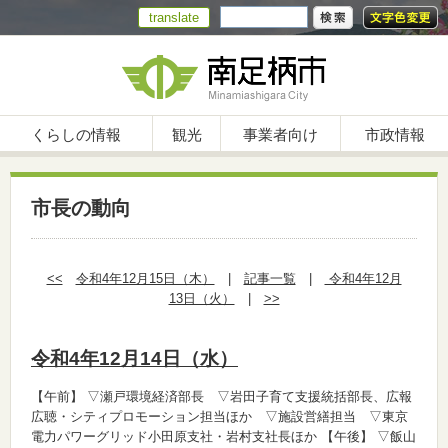
translate
くらしの情報
観光
事業者向け
市政情報
市長の動向
<<
令和4年12月15日（木）
|
記事一覧
|
令和4年12月
13日（火）
|
>>
令和4年12月14日（水）
【午前】
▽瀬戸環境経済部長 ▽岩田子育て支援統括部長、広報
広聴・シティプロモーション担当ほか ▽施設営繕担当 ▽東京
電力パワーグリッド小田原支社・岩村支社長ほか
【午後】
▽飯山