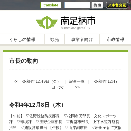
translate
くらしの情報
観光
事業者向け
市政情報
市長の動向
<<
令和4年12月9日（金）
|
記事一覧
|
令和4年12月7
日（水）
|
>>
令和4年12月8日（木）
【午前】
▽佐野総務防災部長 ▽松岡市民部長、文化スポーツ
課 ▽環境課 ▽玉野企画部長 ▽梶都市部長、上下水道課経営
担当 ▽施設営繕担当
【午後】
▽山岸副市長 ▽岩田子育て支援