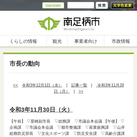
translate
くらしの情報
観光
事業者向け
市政情報
市長の動向
<<
令和3年12月1日（水）
|
記事一覧
|
令和3年11月29
日（月）
|
>>
令和3年11月30日（火）
【午前】
▽星崎副市長 ▽総務課 ▽市議会本会議
【午後】
▽
企画課 ▽市議会本会議 ▽都市整備課 ▽産業振興課 ▽山岸
総務防災部長 ▽文化スポーツ課 ▽防災安全課 ▽高齢介護課