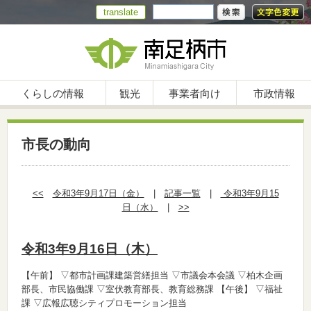
translate
くらしの情報
観光
事業者向け
市政情報
市長の動向
<<
令和3年9月17日（金）
|
記事一覧
|
令和3年9月15
日（水）
|
>>
令和3年9月16日（木）
【午前】
▽都市計画課建築営繕担当 ▽市議会本会議 ▽柏木企画
部長、市民協働課 ▽室伏教育部長、教育総務課
【午後】
▽福祉
課 ▽広報広聴シティプロモーション担当