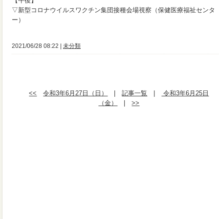
【午後】
▽新型コロナウイルスワクチン集団接種会場視察（保健医療福祉センタ
ー）
2021/06/28 08:22 |
未分類
<<
令和3年6月27日（日）
|
記事一覧
|
令和3年6月25日
（金）
|
>>