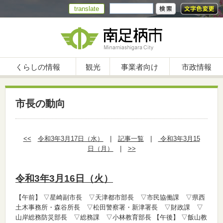
translate
くらしの情報
観光
事業者向け
市政情報
市長の動向
<<
令和3年3月17日（水）
|
記事一覧
|
令和3年3月15
日（月）
|
>>
令和3年3月16日（火）
【午前】
▽星崎副市長 ▽天津都市部長 ▽市民協働課 ▽県西
土木事務所・森谷所長 ▽松田警察署・新津署長 ▽財政課 ▽
山岸総務防災部長 ▽総務課 ▽小林教育部長
【午後】
▽飯山教