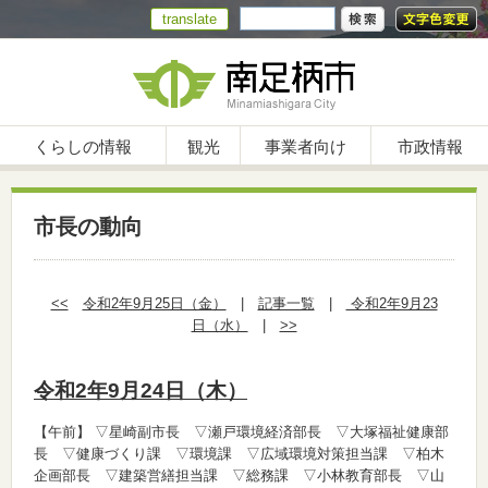
translate
くらしの情報
観光
事業者向け
市政情報
市長の動向
<<
令和2年9月25日（金）
|
記事一覧
|
令和2年9月23
日（水）
|
>>
令和2年9月24日（木）
【午前】
▽星崎副市長 ▽瀬戸環境経済部長 ▽大塚福祉健康部
長 ▽健康づくり課 ▽環境課 ▽広域環境対策担当課 ▽柏木
企画部長 ▽建築営繕担当課 ▽総務課 ▽小林教育部長 ▽山