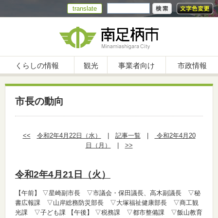
translate
くらしの情報
観光
事業者向け
市政情報
市長の動向
<<
令和2年4月22日（水）
|
記事一覧
|
令和2年4月20
日（月）
|
>>
令和2年4月21日（火）
【午前】
▽星崎副市長 ▽市議会・保田議長、高木副議長 ▽秘
書広報課 ▽山岸総務防災部長 ▽大塚福祉健康部長 ▽商工観
光課 ▽子ども課
【午後】
▽税務課 ▽都市整備課 ▽飯山教育