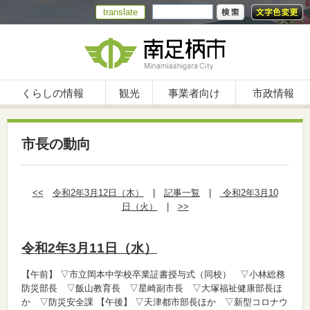
translate
くらしの情報
観光
事業者向け
市政情報
市長の動向
<<
令和2年3月12日（木）
|
記事一覧
|
令和2年3月10
日（火）
|
>>
令和2年3月11日（水）
【午前】
▽市立岡本中学校卒業証書授与式（同校） ▽小林総務
防災部長 ▽飯山教育長 ▽星崎副市長 ▽大塚福祉健康部長ほ
か ▽防災安全課
【午後】
▽天津都市部長ほか ▽新型コロナウ