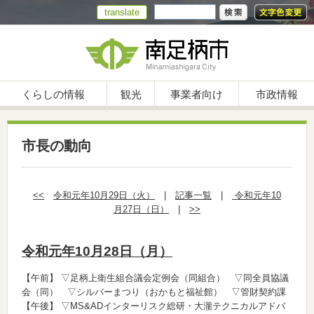
translate
くらしの情報
観光
事業者向け
市政情報
市長の動向
<<
令和元年10月29日（火）
|
記事一覧
|
令和元年10
月27日（日）
|
>>
令和元年10月28日（月）
【午前】
▽足柄上衛生組合議会定例会（同組合） ▽同全員協議
会（同） ▽シルバーまつり（おかもと福祉館） ▽管財契約課
【午後】
▽MS&ADインターリスク総研・大瀧テクニカルアドバ