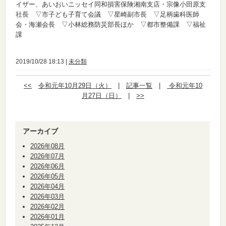
イザー、あいおいニッセイ同和損害保険湘南支店・宗像小田原支
社長 ▽市子ども子育て会議 ▽星崎副市長 ▽足柄歯科医師
会・海瀬会長 ▽小林総務防災部長ほか ▽都市整備課 ▽福祉
課
2019/10/28 18:13 |
未分類
<<
令和元年10月29日（火）
|
記事一覧
|
令和元年10
月27日（日）
|
>>
アーカイブ
2026年08月
2026年07月
2026年06月
2026年05月
2026年04月
2026年03月
2026年02月
2026年01月