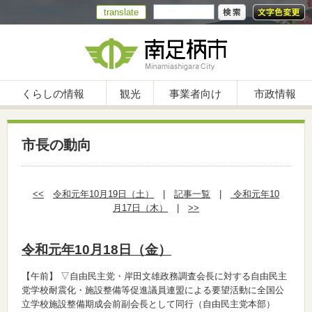
translate
くらしの情報
観光
事業者向け
市政情報
市長の動向
<<
令和元年10月19日（土）
|
記事一覧
|
令和元年10
月17日（木）
|
>>
令和元年10月18日（金）
【午前】
▽自由民主党・岸田文雄政務調査会長に対する自由民主
党学校耐震化・施設整備等促進議員連盟による要望活動に全国公
立学校施設整備期成会前副会長として同行（自由民主党本部）