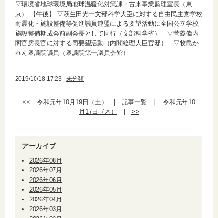
▽環境省地球環境局地球温暖化対策課・古来事業監理室長（東
京）
【午後】
▽萩生田光一文部科学大臣に対する自由民主党学校
耐震化・施設整備等促進議員連盟による要望活動に全国公立学校
施設整備期成会前副会長として同行（文部科学省） ▽菅義偉内
閣官房長官に対する同要望活動（内閣総理大臣官邸） ▽牧島か
れん衆議院議員（衆議院第一議員会館）
2019/10/18 17:23 |
未分類
<<
令和元年10月19日（土）
|
記事一覧
|
令和元年10
月17日（木）
|
>>
アーカイブ
2026年08月
2026年07月
2026年06月
2026年05月
2026年04月
2026年03月