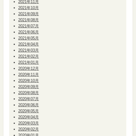
2021年11月
2021年10月
2021年09月
2021年08月
2021年07月
2021年06月
2021年05月
2021年04月
2021年03月
2021年02月
2021年01月
2020年12月
2020年11月
2020年10月
2020年09月
2020年08月
2020年07月
2020年06月
2020年05月
2020年04月
2020年03月
2020年02月
2020年01月