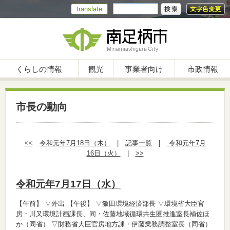
translate
くらしの情報
観光
事業者向け
市政情報
市長の動向
<<
令和元年7月18日（木）
|
記事一覧
|
令和元年7月
16日（火）
|
>>
令和元年7月17日（水）
【午前】
▽外出
【午後】
▽飯田環境経済部長 ▽環境省大臣官
房・川又環境計画課長、同・佐藤地域循環共生圏推進室長補佐ほ
か（同省） ▽財務省大臣官房地方課・伊藤業務調整室長（同省）