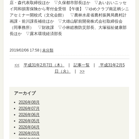
店・森代表取締役ほか ▽久保都市部長ほか ▽あいおいニッセ
イ同和損害保険から寄付金受領
【午後】
▽ゆめクラブ南足柄シニ
アセミナー開校式（文化会館） ▽農林水産省農村振興局農村計
画課・前川課長補佐ほか ▽大雄山駅前開発株式会社取締役会
（同事務所） ▽財政課 ▽小林総務防災部長、大塚福祉健康部
長ほか ▽露木環境経済部長
2019/02/06 17:58 |
未分類
<<
平成31年2月7日（木）
|
記事一覧
|
平成31年2月5
日（火）
|
>>
アーカイブ
2026年08月
2026年07月
2026年06月
2026年05月
2026年04月
2026年03月