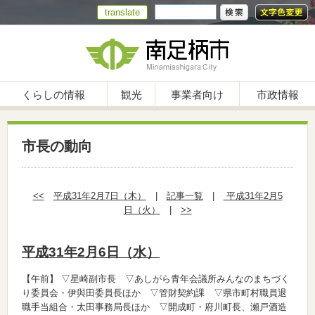
translate
くらしの情報
観光
事業者向け
市政情報
市長の動向
<<
平成31年2月7日（木）
|
記事一覧
|
平成31年2月5
日（火）
|
>>
平成31年2月6日（水）
【午前】
▽星崎副市長 ▽あしがら青年会議所みんなのまちづく
り委員会・伊與田委員長ほか ▽管財契約課 ▽県市町村職員退
職手当組合・太田事務局長ほか ▽開成町・府川町長、瀬戸酒造