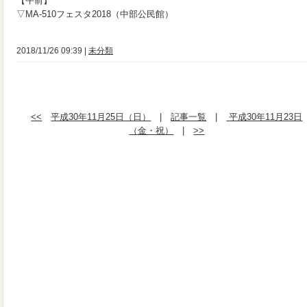
【午前】
▽MA-510フェスタ2018（中部公民館）
2018/11/26 09:39 |
未分類
<<
平成30年11月25日（日）
|
記事一覧
|
平成30年11月23日
（金・祝）
|
>>