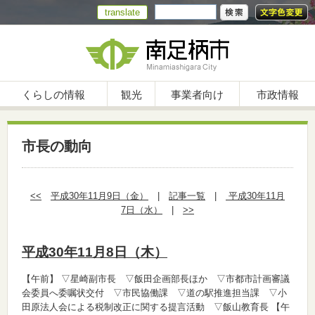
translate
くらしの情報
観光
事業者向け
市政情報
市長の動向
<<
平成30年11月9日（金）
|
記事一覧
|
平成30年11月
7日（水）
|
>>
平成30年11月8日（木）
【午前】
▽星崎副市長 ▽飯田企画部長ほか ▽市都市計画審議
会委員へ委嘱状交付 ▽市民協働課 ▽道の駅推進担当課 ▽小
田原法人会による税制改正に関する提言活動 ▽飯山教育長
【午