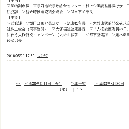
【午前】
▽星崎副市長 ▽県西地域県政総合センター・村上企画調整部長ほか 
税務課 ▽暫金時推進協議会総会 ▽保田市民部長
【午後】
▽総務課 ▽飯田企画部長ほか ▽飯山教育長 ▽大雄山駅前開発株式
社株主総会（同事務所） ▽大塚福祉健康部長 ▽「人権擁護委員の日
に伴う人権啓発キャンペーン（大雄山駅前） ▽都市整備課 ▽露木環
経済部長
2018/05/31 17:52 |
未分類
<<
平成30年6月1日（金）
|
記事一覧
|
平成30年5月30日
（水）
|
>>