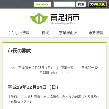
translate
くらしの情報
観光
事業者向け
市政情報
市長の動向
<<
平成29年12月25日（月）
|
記事一覧
|
平成29年12
月22日（金）
|
>>
平成29年12月24日（日）
【午前】
▽大雄町花咲く里山協議会「みんなの蕎麦づくり体験」
（女性センター）