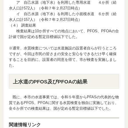
ア 自己水源（地下水）を利用した専用水道 ４か所（給
水人口計572人）（令和７年２月27日時点）
イ 自己水源（地下水）を利用した小規模水道 ６か所（給
水人口計157人）（令和７年２月27日時点）
（４） 調査結果
検査結果は10か所すべての地点において、PFOS、PFOAの合
計値で国が定める暫定目標値以下でした。
※通常、水質検査については水道施設の設置者自らが行うところ
ですが、今回は市民の皆さまの安全と安心をできるだけ早く確保
することを目的に、設置者の同意を得て、市が検査を実施しまし
た。
上水道のPFOS及びPFOAの結果
既に、本市の水道事業では、令和５年度からPFASの代表的な物
質であるPFOS、PFOAに関する水質検査を独自に実施しており、
全６か所での検査結果は、国が定める暫定目標値以下でした。
関連情報リンク