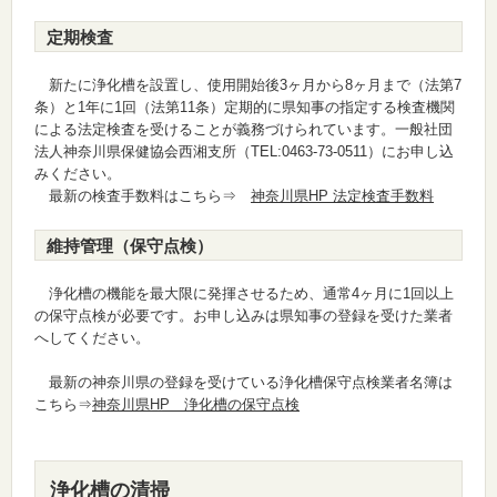
定期検査
新たに浄化槽を設置し、使用開始後3ヶ月から8ヶ月まで（法第7
条）と1年に1回（法第11条）定期的に県知事の指定する検査機関
による法定検査を受けることが義務づけられています。一般社団
法人神奈川県保健協会西湘支所（TEL:0463‐73‐0511）にお申し込
みください。
最新の検査手数料はこちら⇒
神奈川県HP 法定検査手数料
維持管理（保守点検）
浄化槽の機能を最大限に発揮させるため、通常4ヶ月に1回以上
の保守点検が必要です。お申し込みは県知事の登録を受けた業者
へしてください。
最新の神奈川県の登録を受けている浄化槽保守点検業者名簿は
こちら⇒
神奈川県HP 浄化槽の保守点検
浄化槽の清掃