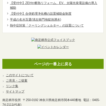
【受付中】ZEHや断熱リフォーム、EV、太陽光発電設備の導入
補助
【受付中】合併処理浄化槽の設置補助金制度
平成の名水百選(清左衛門地獄池湧水)
熱中症対策「クーリングシェルター」の設置について
ページの一番上に戻る
このサイトについて
ご意見・ご提案
リンク集
サイトマップ
南足柄市役所 〒250-0192 神奈川県南足柄市関本440番地 電話：0465-
74-2111(代表)