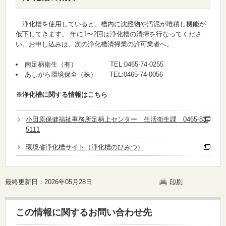
浄化槽を使用していると、槽内に沈殿物や汚泥が堆積し機能が
低下してきます。 年に1〜2回は浄化槽の清掃を行なってくださ
い。お申し込みは、次の浄化槽清掃業の許可業者へ。
南足柄衛生（有） TEL:0465-74-0255
あしがら環境保全（株） TEL:0465-74-0056
※浄化槽に関する情報はこちら
小田原保健福祉事務所足柄上センター 生活衛生課 0465-83-
5111
環境省浄化槽サイト（浄化槽のひみつ）
最終更新日：2026年05月28日
印刷
この情報に関するお問い合わせ先