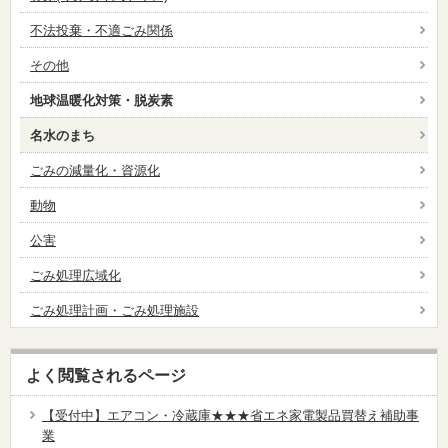
不法投棄・不適ごみ関係
その他
地球温暖化対策・脱炭素
名水のまち
ごみの減量化・資源化
動物
公害
ごみ処理広域化
ごみ処理計画・ごみ処理施設
よく閲覧されるページ
【受付中】エアコン・冷蔵庫★★★省エネ家電製品買替え補助事
業