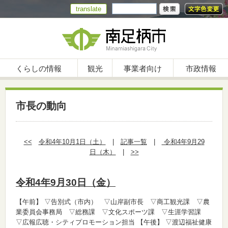
translate
くらしの情報
観光
事業者向け
市政情報
市長の動向
<<
令和4年10月1日（土）
|
記事一覧
|
令和4年9月29
日（木）
|
>>
令和4年9月30日（金）
【午前】
▽告別式（市内） ▽山岸副市長 ▽商工観光課 ▽農
業委員会事務局 ▽総務課 ▽文化スポーツ課 ▽生涯学習課
▽広報広聴・シティプロモーション担当
【午後】
▽渡辺福祉健康