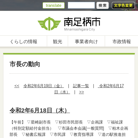
translate
くらしの情報
観光
事業者向け
市政情報
市長の動向
<<
令和2年6月19日（金）
|
記事一覧
|
令和2年6月17
日（水）
|
>>
令和2年6月18日（木）
【午前】
▽星崎副市長 ▽杉田市民部長 ▽企画課 ▽福祉課
（特別定額給付金担当） ▽市議会本会議[一般質問] ▽柏木企画
部長 ▽秘書広報課 ▽市民課 ▽教育指導課 ▽道の駅推進担