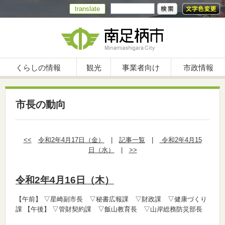
translate
くらしの情報
観光
事業者向け
市政情報
市長の動向
<<
令和2年4月17日（金）
|
記事一覧
|
令和2年4月15
日（水）
|
>>
令和2年4月16日（木）
【午前】
▽星崎副市長 ▽秘書広報課 ▽財政課 ▽健康づくり
課
【午後】
▽管財契約課 ▽飯山教育長 ▽山岸総務防災部長