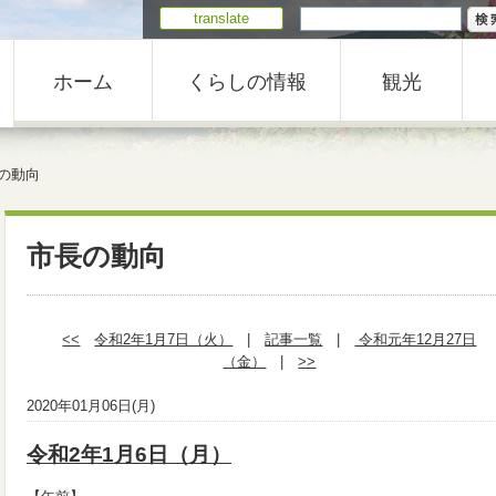
translate
ホーム
くらしの情報
観光
の動向
市長の動向
<<
令和2年1月7日（火）
|
記事一覧
|
令和元年12月27日
（金）
|
>>
2020年01月06日(月)
令和2年1月6日（月）