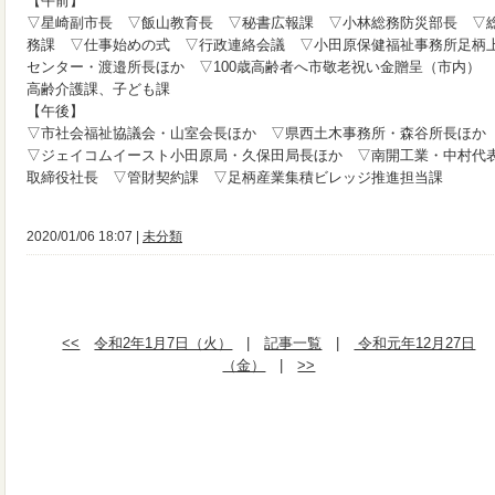
【午前】
▽星崎副市長 ▽飯山教育長 ▽秘書広報課 ▽小林総務防災部長 ▽
務課 ▽仕事始めの式 ▽行政連絡会議 ▽小田原保健福祉事務所足柄
センター・渡邉所長ほか ▽100歳高齢者へ市敬老祝い金贈呈（市内）
高齢介護課、子ども課
【午後】
▽市社会福祉協議会・山室会長ほか ▽県西土木事務所・森谷所長ほ
▽ジェイコムイースト小田原局・久保田局長ほか ▽南開工業・中村代
取締役社長 ▽管財契約課 ▽足柄産業集積ビレッジ推進担当課
2020/01/06 18:07 |
未分類
<<
令和2年1月7日（火）
|
記事一覧
|
令和元年12月27日
（金）
|
>>