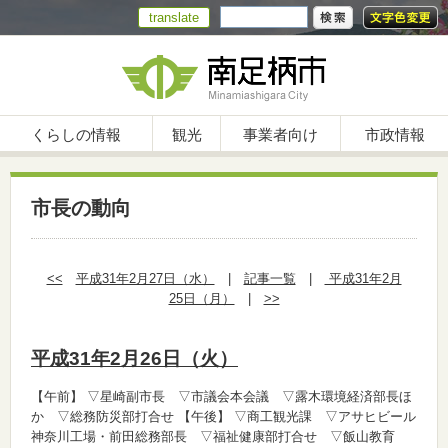
translate
くらしの情報
観光
事業者向け
市政情報
市長の動向
<<
平成31年2月27日（水）
|
記事一覧
|
平成31年2月
25日（月）
|
>>
平成31年2月26日（火）
【午前】
▽星崎副市長 ▽市議会本会議 ▽露木環境経済部長ほ
か ▽総務防災部打合せ
【午後】
▽商工観光課 ▽アサヒビール
神奈川工場・前田総務部長 ▽福祉健康部打合せ ▽飯山教育