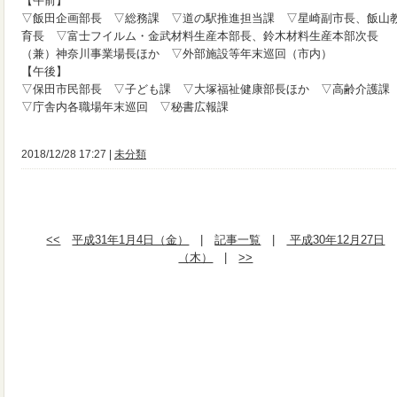
【午前】
▽飯田企画部長 ▽総務課 ▽道の駅推進担当課 ▽星崎副市長、飯山
育長 ▽富士フイルム・金武材料生産本部長、鈴木材料生産本部次長
（兼）神奈川事業場長ほか ▽外部施設等年末巡回（市内）
【午後】
▽保田市民部長 ▽子ども課 ▽大塚福祉健康部長ほか ▽高齢介護
▽庁舎内各職場年末巡回 ▽秘書広報課
2018/12/28 17:27 |
未分類
<<
平成31年1月4日（金）
|
記事一覧
|
平成30年12月27日
（木）
|
>>