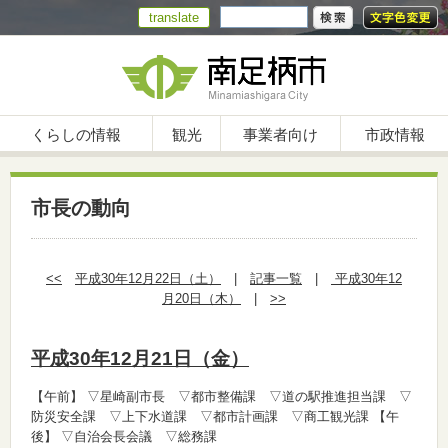
translate
くらしの情報
観光
事業者向け
市政情報
市長の動向
<<
平成30年12月22日（土）
|
記事一覧
|
平成30年12
月20日（木）
|
>>
平成30年12月21日（金）
【午前】
▽星崎副市長 ▽都市整備課 ▽道の駅推進担当課 ▽
防災安全課 ▽上下水道課 ▽都市計画課 ▽商工観光課
【午
後】
▽自治会長会議 ▽総務課