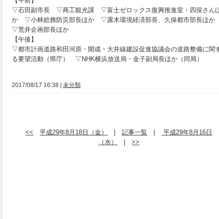
【午前】
▽石田副市長 ▽商工観光課 ▽富士ゼロックス復興推進室・四俣さん
か ▽小林総務防災部長ほか ▽露木環境経済部長、久保都市部長ほ
▽荒井企画部長ほか
【午後】
▽都市計画道路和田河原・開成・大井線建設促進協議会の道路整備に関
る要望活動（県庁） ▽NHK横浜放送局・金子副局長ほか（同局）
2017/08/17 16:38 |
未分類
<<
平成29年8月18日（金）
|
記事一覧
|
平成29年8月16日
（水）
|
>>